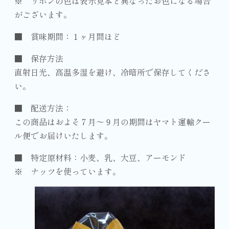
※ リボンの色は表示見本と異なったお色になる場合
がございます。
■ 賞味期間：１ヶ月間ほど
■ 保存方法
直射日光、高温多湿を避け、冷暗所で保存してくださ
い。
■ 配送方法：
この商品はおよそ７月～９月の期間はヤマト運輸クー
ル便でお届けいたします。
■ 特定原材料：小麦、乳、大豆、アーモンド
※ ナッツを使っています。