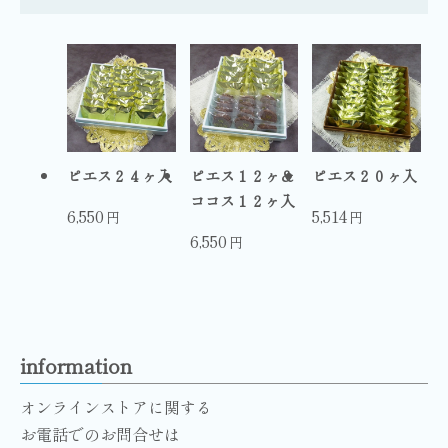
ピエス２４ヶ入
ピエス１２ヶ＆
ピエス２０ヶ入
ココス１２ヶ入
6,550
5,514
円
円
6,550
円
information
オンラインストアに関する
お電話でのお問合せは