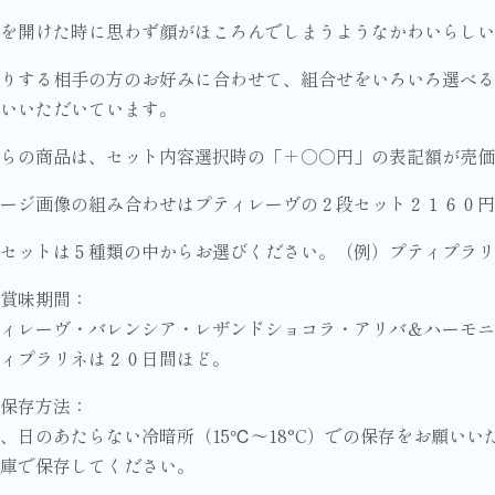
を開けた時に思わず顔がほころんでしまうようなかわいらしい
りする相手の方のお好みに合わせて、組合せをいろいろ選べ
いいただいています。
らの商品は、セット内容選択時の「＋○○円」の表記額が売価
ージ画像の組み合わせはプティレーヴの２段セット２１６０円
セットは５種類の中からお選びください。（例）プティプラ
賞味期間：
ィレーヴ・バレンシア・レザンドショコラ・アリバ＆ハーモニ
ィプラリネは２０日間ほど。
保存方法：
、日のあたらない冷暗所（15℃～18°C）での保存をお願い
庫で保存してください。