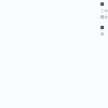
■ 
この
間を
■ 
※ 