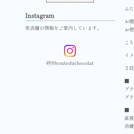
ふた
Instagram
お贈
実店舗の情報をご案内しています。
お使
こち
イメ
@99routeduchocolat
２段
■ 
プテ
プテ
■ 
直接
冷蔵